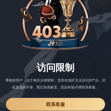
访问限制
尊敬的用户，由于相关法律限制，您所在地区无法访问J9产品，对
此造成的不便，我们深表歉意，您如有疑问请联系客服。
联系客服