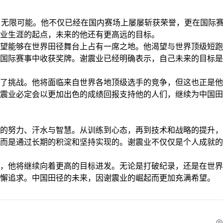
了无限可能。他不仅已经在国内赛场上屡屡斩获荣誉，更在国际
业生涯的起点，未来的他还有更高远的目标。
望能够在世界田径舞台上占有一席之地。他渴望与世界顶级短跑
国际赛事中收获奖牌。谢震业已经明确表示，自己未来的目标是
了挑战。他将面临来自世界各地顶级选手的竞争，但这也正是他
震业必定会以更加出色的成绩回报支持他的人们，继续为中国田
的努力、汗水与智慧。从训练到心态，再到技术和战略的提升，
而是通过长期的积淀和坚持实现的。谢震业不仅仅是个人成就的
，他将继续向着更高的目标进发。无论是打破纪录，还是在世界
懈追求。中国田径的未来，因谢震业的崛起而更加充满希望。