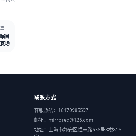
篇 →
瞩目
赛场
联系方式
客服热线：18170985597
邮箱：mirrored@126.com
地址：上海市静安区恒丰路638号8楼816