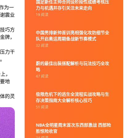
国足新任主帅合同设阶段性成绩考核压
作为一
力与机遇并存引关注未来走向
谢震业
19 阅读
技巧方
中国男排新帅首训亮相强化攻防细节全
金牌，
队开启奥运周期备战新节奏模式
32 阅读
压力干
。
蔚的最佳出装搭配解析与玩法技巧全攻
略
升上，
47 阅读
要地
极限危机下的逃生全流程实战攻略与生
体的灵
存决策指南大全解析核心技巧
51 阅读
NBA全明星周末首次东西部激战 西部险
胜惊险收官
74 阅读