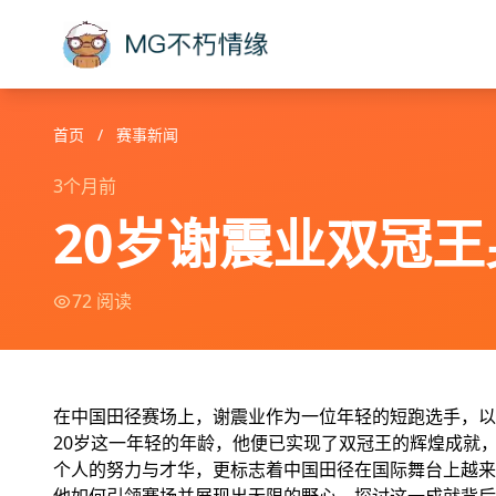
首页
/
赛事新闻
3个月前
20岁谢震业双冠
72 阅读
在中国田径赛场上，谢震业作为一位年轻的短跑选手，以
20岁这一年轻的年龄，他便已实现了双冠王的辉煌成就
个人的努力与才华，更标志着中国田径在国际舞台上越来