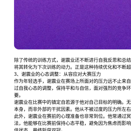
除了传统的训练方式，谢震业还不断进行自我反思和总结
将其转化为下次训练的动力。正是这种持续优化和不断超
3、谢震业的心态调整：从容应对大赛压力
作为年轻选手，谢震业在赛场上所面对的压力远不止来自
过自我心态的调整，保持平和与自信，面对强烈的竞争环
要。
谢震业在比赛中的镇定自若源于他对自己目标的明确。无
本身，而非外部的干扰因素。他从不被过度的压力所左右
此外，谢震业在赛前的心理准备也非常到位。他常通过冥
法，他能够在比赛前保持心态平稳，避免因为焦虑而影响
佳状态，最终斩获双冠。