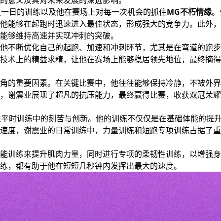
的意义及其对未来发展的深远影响。
复一日的训练以及他在赛场上对每一次机会的抓住
MG不朽情缘
。
他能够在起跑时迅速进入最佳状态，形成强大的竞争力。此外，
能够维持高速并实现冲刺的突破。
他不断优化自己的起跑、加速和冲刺环节，尤其是在弯道的跑步
技术上的精益求精，让他在赛场上能够稳居领先地位，最终摘得
角的重要因素。在关键比赛中，他往往能够保持冷静，不被外界
，谢震业展现了超凡的抗压能力，最终赢得比赛，收获双冠荣耀
在平时训练中的刻苦与创新。他的训练不仅仅是在基础体能的提
速度，谢震业的日常训练中，力量训练和短跑专项训练占据了重
能训练来提升肌肉力量，同时进行专项的柔韧性训练，以增强身
练，都有助于他在短短几秒钟内发挥出最大的速度。