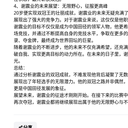
4、谢震业的未来展望：无限野心，征服更高峰
20岁便实现双冠王的壮丽成就，谢震业的未来无疑充满
展现出了强大的竞争力。对于谢震业来说，这仅仅是他职
谢震业的目标不仅仅是成为中国田径的领军人物，他更希
场竞技，并通过不断提高自身的竞技水平，争取在更多的
录、夺金牌，最终成为世界田坛的巨星。
随着谢震业的不断进步，他的未来不仅充满希望，还充满
破自我、实现更高目标的动力所在。在未来的日子里，谢
光。
总结：
通过分析谢震业的双冠成就，不难发现他背后凝聚了无数
展现出了年轻选手的无限潜力。他的双冠之路并非偶然，
更是中国田径发展的象征。
展望未来，谢震业的征途才刚刚开始。在接下来的比赛中
再次夺冠，谢震业都将继续展现出属于他的无限野心与不
分享