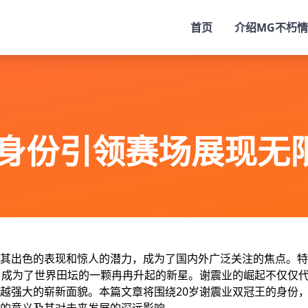
首页
介绍
MG不朽
王身份引领赛场展现无
其出色的表现和惊人的潜力，成为了国内外广泛关注的焦点。特
，成为了世界田坛的一颗冉冉升起的新星。谢震业的崛起不仅仅
越强大的崭新面貌。本篇文章将围绕20岁谢震业双冠王的身份